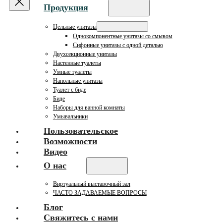
Продукция
Цельные унитазы
Однокомпонентные унитазы со смывом
Сифонные унитазы с одной деталью
Двухсекционные унитазы
Настенные туалеты
Умные туалеты
Напольные унитазы
Туалет с биде
Биде
Наборы для ванной комнаты
Умывальники
Пользовательское
Возможности
Видео
О нас
Виртуальный выставочный зал
ЧАСТО ЗАДАВАЕМЫЕ ВОПРОСЫ
Блог
Свяжитесь с нами