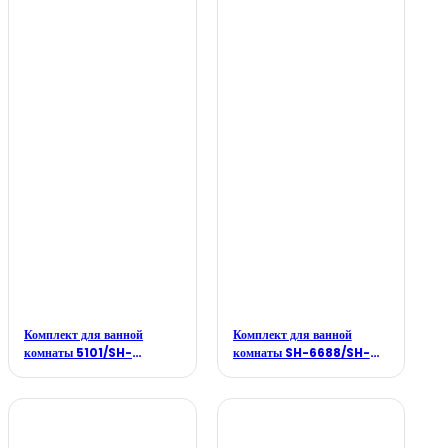
Комплект для ванной
Комплект для ванной
комнаты 5101/SH-
комнаты SH-6688/SH-
3381/SH-F001B
088/SH-188