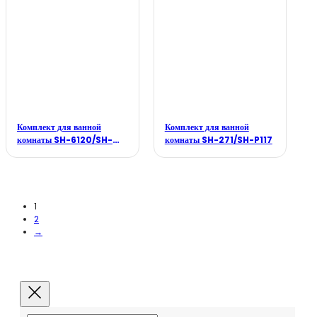
Комплект для ванной
Комплект для ванной
комнаты SH-6120/SH-
комнаты SH-271/SH-P117
B118/SH-F005B
1
2
→