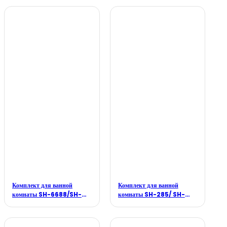
P128GL
088MB/SH-188MB/SH-
8388MB
Комплект для ванной
Комплект для ванной
комнаты SH-6688/SH-
комнаты SH-285/ SH-
088/SH-188/SH-8388
295/SH-B199