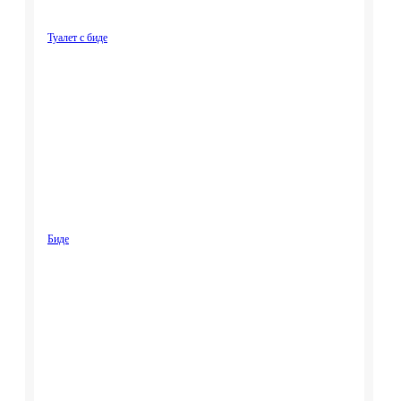
Туалет с биде
Биде