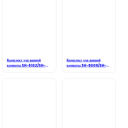
Комплект для ванной
Комплект для ванной
комнаты SH-5102/SH-
комнаты SH-9009/SH-
F002B/SH-3380
B118/SH-F003B