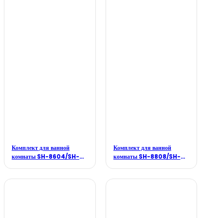
Комплект для ванной
Комплект для ванной
комнаты SH-8604/SH-
комнаты SH-8808/SH-
F004B/SH-B104
P175/SH-F001B