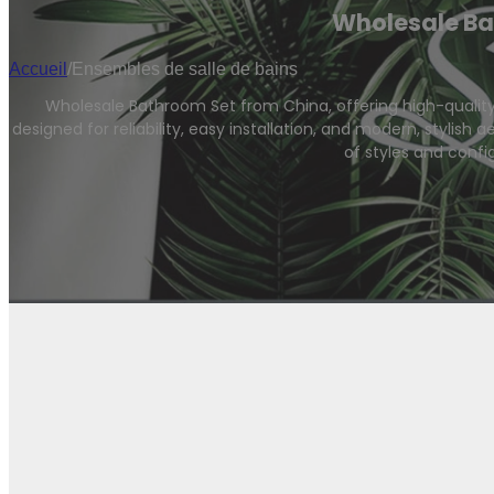
Wholesale Bat
Accueil
/
Ensembles de salle de bains
Wholesale Bathroom Set from China, offering high-quality,
designed for reliability, easy installation, and modern, stylish
of styles and confi