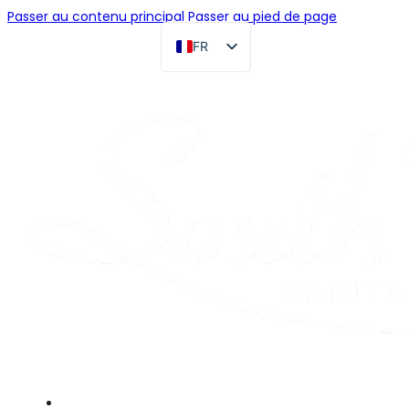
Passer au contenu principal
Passer au pied de page
FR
EN
DE
RU
ES
PT
AR
JA
Accueil