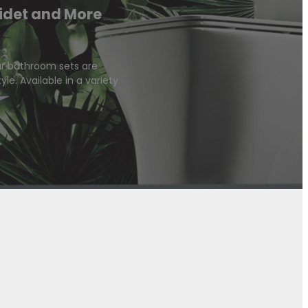
Bidet and More
Our bathroom sets are
le. Available in a variety