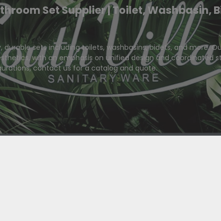
hroom Set Supplier | Toilet, Washbasin, 
 durable sets including toilets, washbasins, bidets, and more. 
 aesthetics, with an emphasis on unified design and coordinated sty
gurations, contact us for a catalog and quote.