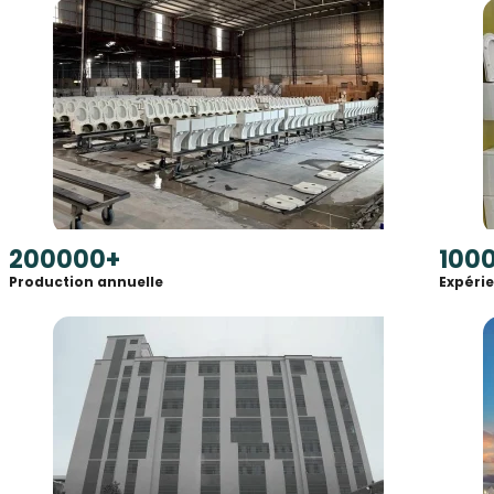
200000
+
100
Production annuelle
Expéri