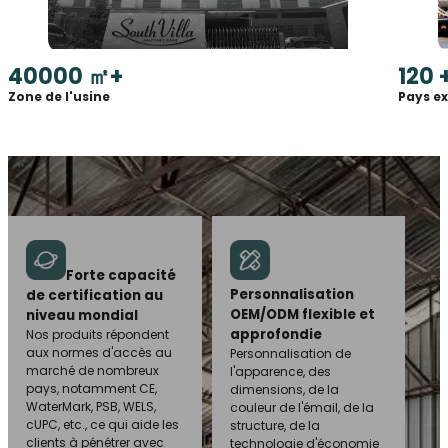
40000
㎡+
120
Zone de l'usine
Pays e
Forte capacité
Personnalisation
de certification au
OEM/ODM flexible et
niveau mondial
approfondie
Nos produits répondent
aux normes d'accès au
Personnalisation de
marché de nombreux
l'apparence, des
pays, notamment CE,
dimensions, de la
WaterMark, PSB, WELS,
couleur de l'émail, de la
cUPC, etc., ce qui aide les
structure, de la
clients à pénétrer avec
technologie d'économie