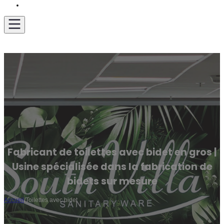
Obtenir un devis
Fabricant de toilettes avec bidet en gros |
Usine spécialisée dans la fabrication de
bidets sur mesure
Accueil
/
Toilettes avec bidet