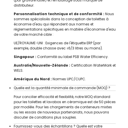
(par gravure laser) et l'emballage sous marque de
distributeur.
Personnalisation technique et de conformité :
Nous
sommes spécialisés dans la conception de toilettes à
économie d'eau qui répondent aux normes et
réglementations spécifiques en matière d'économie d'eau
de votre marché cible :
UE/ROYAUME-UNI : Exigences de l'étiquette ERP (par
exemple, double chasse avec ≤6/3 litres ou moins).
Singapour :
Conformité au label PSB Water Efficiency.
Australie/Nouvelle-Zélande :
Certification WaterMark et
WELS.
Amérique du Nord :
Normes UPC/CUPC.
Quelle est la quantité minimale de commande (MOQ) ?
Pour concilier efficacité et flexibilité, notre MOQ standard
pour les toilettes et lavabos en céramique est de 50 pièces
par modèle. Pour les chargements de conteneurs mixtes
ou les essais de nouveaux partenariats, nous pouvons
discuter de conditions plus souples.
Fournissez-vous des échantillons ? Quelle est votre