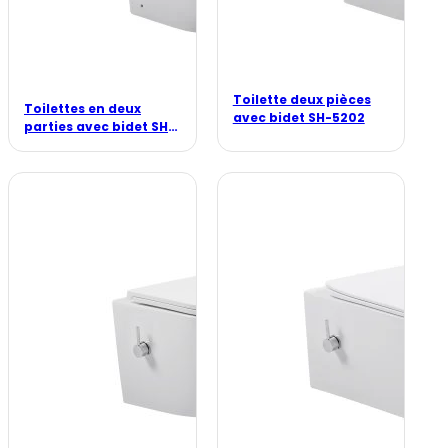
Toilette deux pièces
Toilettes en deux
avec bidet SH-5202
parties avec bidet SH-
5201