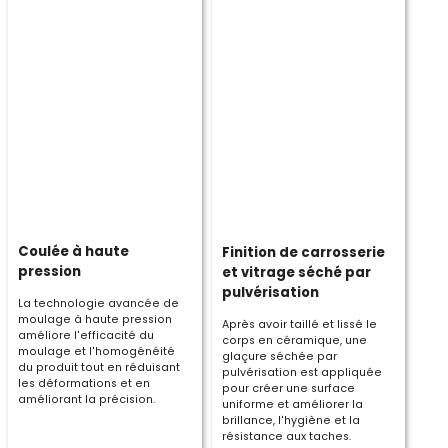
Coulée à haute
Finition de carrosserie
pression
et vitrage séché par
pulvérisation
La technologie avancée de
moulage à haute pression
Après avoir taillé et lissé le
améliore l'efficacité du
corps en céramique, une
moulage et l'homogénéité
glaçure séchée par
du produit tout en réduisant
pulvérisation est appliquée
les déformations et en
pour créer une surface
améliorant la précision.
uniforme et améliorer la
brillance, l'hygiène et la
résistance aux taches.