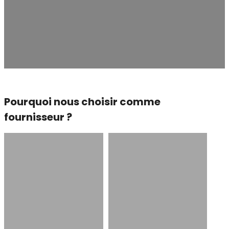
fournir des produits et des solutions de haute qualité aux
marques et aux projets d'articles sanitaires du monde entier.
Pourquoi nous choisir comme
fournisseur ?
Moules de sol pour
Capacité de
moulage en dérapage
production en continu