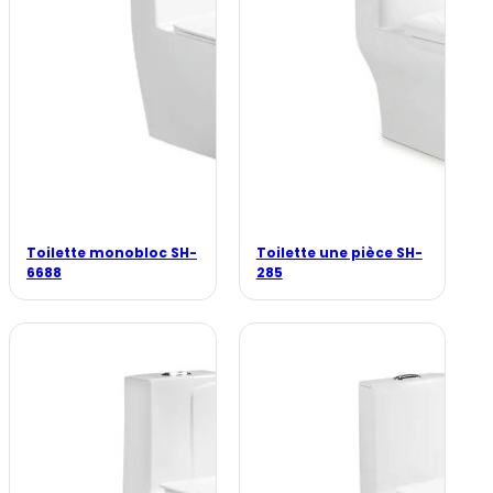
Toilette monobloc SH-
Toilette une pièce SH-
6688
285