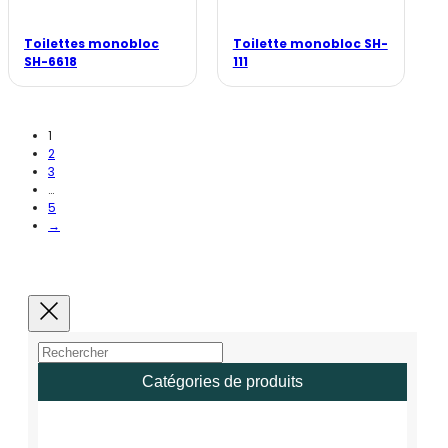
Toilettes monobloc
Toilette monobloc SH-
SH-6618
111
1
2
3
…
5
→
Catégories de produits