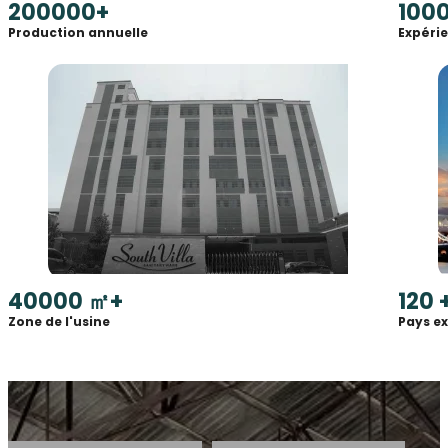
200000
+
100
Production annuelle
Expéri
40000
㎡+
120
Zone de l'usine
Pays e