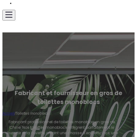
Obtenir un devis
Fabricant et fournisseur en gros de
toilettes monoblocs
Accueil
/
Toilettes monoblocs
Fabricant professionnel de toilettes monobloc en gros de
Chine. Nos toilettes monoblocs intègrent parfaitement le
réservoir et la cuvette, offrant une chasse d'eau efficace, une