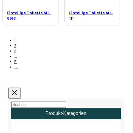
Einteilige Toilette SH-
Einteilige Toilette SH-
6618
111
1
2
3
...
5
→
Produkt-Kategorien