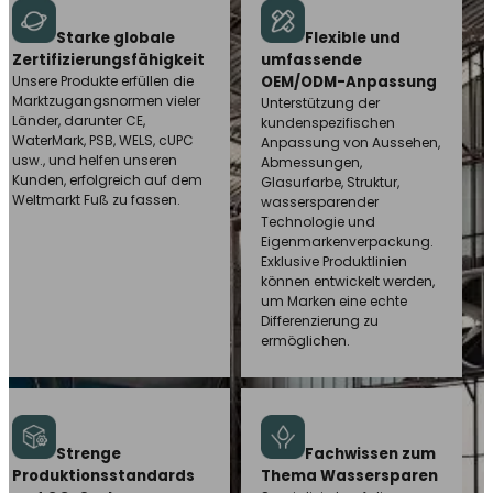
Starke globale
Flexible und
Zertifizierungsfähigkeit
umfassende
Unsere Produkte erfüllen die
OEM/ODM-Anpassung
Marktzugangsnormen vieler
Unterstützung der
Länder, darunter CE,
kundenspezifischen
WaterMark, PSB, WELS, cUPC
Anpassung von Aussehen,
usw., und helfen unseren
Abmessungen,
Kunden, erfolgreich auf dem
Glasurfarbe, Struktur,
Weltmarkt Fuß zu fassen.
wassersparender
Technologie und
Eigenmarkenverpackung.
Exklusive Produktlinien
können entwickelt werden,
um Marken eine echte
Differenzierung zu
ermöglichen.
Strenge
Fachwissen zum
Produktionsstandards
Thema Wassersparen