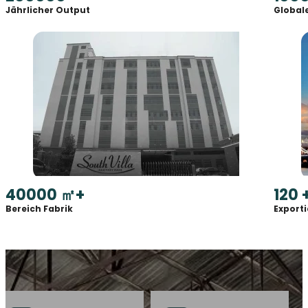
Jährlicher Output
Global
40000
㎡+
120
Bereich Fabrik
Export