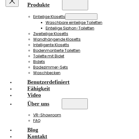
Produkte
Einteilige Klosetts
Waschbare einteilige Toiletten
Einteilige Siphon-Toiletten
Zweiteilige Klosetts
Wandhängende Klosetts
Intelligente Klosetts
Bodenmontierte Toiletten
Toilette mit Bidet
Bidets
Badezimmer-Sets
Waschbecken
Benutzerdefiniert
Fähigkeit
Video
Über uns
VR-Showroom
FAQ
Blog
Kontakt