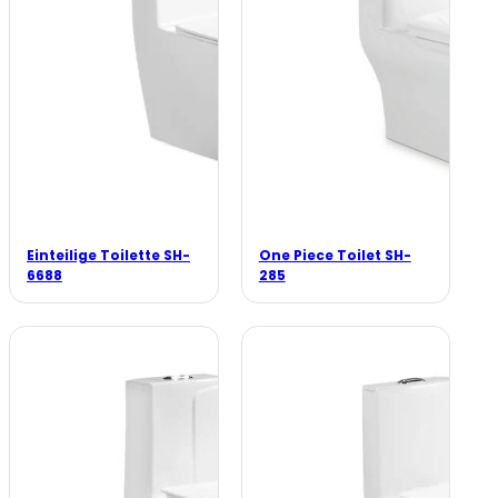
Einteilige Toilette SH-
One Piece Toilet SH-
6688
285