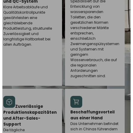
und QC-System
Spezialisiert auf die
Entwicklung von
Klare Arbeitsabläufe und
wassersparenden
Qualitätskontrollpunkte
Toiletten, die den
gewährleisten eine
gesetzlichen Normen
gleichbleibende
verschiedener Märkte
Produktleistung, strukturelle
entsprechen,
Zuverlässigkeit und
einschließlich
langfristige Haltbarkeit bei
Zweimengenspülsystemen
allen Aufträgen.
und Systemen mit
geringem
Wasserverbrauch, die auf
die regionalen
Anforderungen
zugeschnitten sind.
Zuverlässige
Beschaffungsvorteil
Produktionskapazitäten
aus einer Hand
und After-Sales-
Das Unternehmen befindet
Support
sich in Chinas führendem
Die tägliche