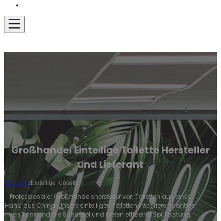
Angebot einholen
Großhandel Einteilige Toilette Hersteller
und Lieferant
Startseite
/
Einteilige Klosetts
Professioneller Großhandelshersteller von Toiletten aus einer
Hand aus China. Unsere einteiligen Toiletten integrieren nahtlos
den Tank und die Schüssel und bieten effiziente Spülleistung,