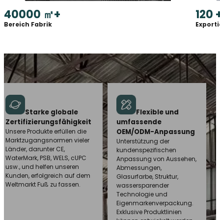
40000
㎡+
120
Bereich Fabrik
Export
Starke globale
Flexible und
Zertifizierungsfähigkeit
umfassende
Unsere Produkte erfüllen die
OEM/ODM-Anpassung
Marktzugangsnormen vieler
Unterstützung der
Länder, darunter CE,
kundenspezifischen
WaterMark, PSB, WELS, cUPC
Anpassung von Aussehen,
usw., und helfen unseren
Abmessungen,
Kunden, erfolgreich auf dem
Glasurfarbe, Struktur,
Weltmarkt Fuß zu fassen.
wassersparender
Technologie und
Eigenmarkenverpackung.
Exklusive Produktlinien