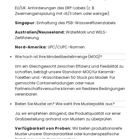
EU/UK: Anforderungen des ERP-Labels (z. B.
Zweimengenspülung mit ≤6/3 Litern oder weniger).
Singapur:
Einhaltung des PSB-Wassereffizienzlabels.
Australien/Neuseeland:
WaterMark und WELS-
Zertifizierung.
Nord-Amerika:
UPC/CUPC-Normen.
Wie hoch ist Ihre Mindestbestellmenge (MOQ)?
Um ein Gleichgewicht zwischen Effizienz und Flexibilität zu
schaffen, beträgt unsere Standard-MOQ für Keramik-
Toiletten und -Waschbecken 50 Stück pro Modell. Für
gemischte Containerladungen oder neue
Partnerschaftsversuche können wir flexiblere Bedingungen
vereinbaren.
Bieten Sie Muster an? Wie sieht Ihre Musterpolitik aus?
Ja, wir empfehlen dringend, die Produktqualität vor einer
Großbestellung anhand von Mustern zu überprüfen.
Verfügbarkeit von Proben:
Wir bieten produktionsreife
Muster unserer Standardartikel oder kundenspezifische