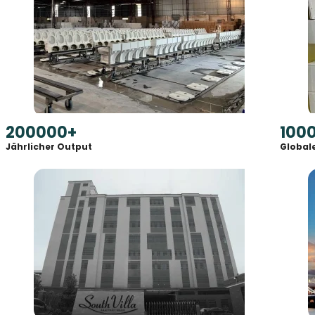
200000
+
100
Jährlicher Output
Global