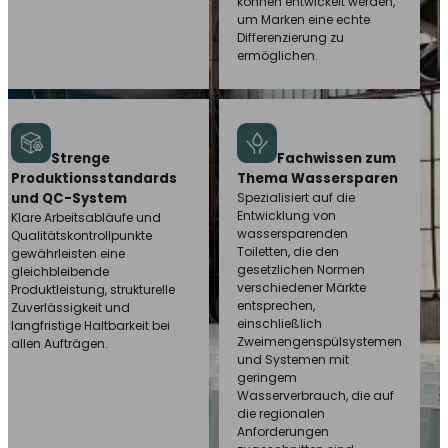
können entwickelt werden,
um Marken eine echte
Differenzierung zu
ermöglichen.
Strenge
Fachwissen zum
Produktionsstandards
Thema Wassersparen
und QC-System
Spezialisiert auf die
Entwicklung von
Klare Arbeitsabläufe und
wassersparenden
Qualitätskontrollpunkte
Toiletten, die den
gewährleisten eine
gesetzlichen Normen
gleichbleibende
verschiedener Märkte
Produktleistung, strukturelle
entsprechen,
Zuverlässigkeit und
einschließlich
langfristige Haltbarkeit bei
Zweimengenspülsystemen
allen Aufträgen.
und Systemen mit
geringem
Wasserverbrauch, die auf
die regionalen
Anforderungen