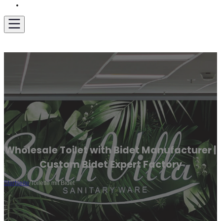
Angebot einholen
Wholesale Toilet with Bidet Manufacturer |
Custom Bidet Expert Factory
Startseite
/
Toilette mit Bidet