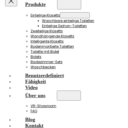
Produkte
Einteilige Klosetts
Waschbare einteilige Toiletten
Einteilige Siphon-Toiletten
Zweiteilige Klosetts
Wandhängende Klosetts
Intelligente Klosetts
Bodenmontierte Toiletten
Toilette mit Bidet
Bidets
Badezimmer-Sets
Waschbecken
Benutzerdefiniert
Fähigkeit
Video
Über uns
VR-Showroom
FAQ
Blog
Kontakt