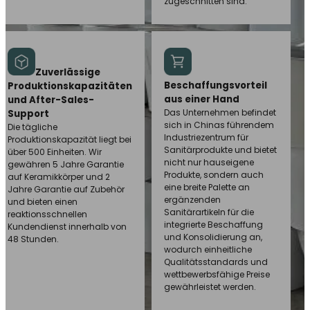
zugeschnitten sind.
Zuverlässige
Beschaffungsvorteil
Produktionskapazitäten
aus einer Hand
und After-Sales-
Das Unternehmen befindet
Support
sich in Chinas führendem
Die tägliche
Industriezentrum für
Produktionskapazität liegt bei
Sanitärprodukte und bietet
über 500 Einheiten. Wir
nicht nur hauseigene
gewähren 5 Jahre Garantie
Produkte, sondern auch
auf Keramikkörper und 2
eine breite Palette an
Jahre Garantie auf Zubehör
ergänzenden
und bieten einen
Sanitärartikeln für die
reaktionsschnellen
integrierte Beschaffung
Kundendienst innerhalb von
und Konsolidierung an,
48 Stunden.
wodurch einheitliche
Qualitätsstandards und
wettbewerbsfähige Preise
gewährleistet werden.