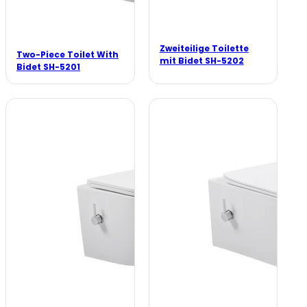
Zweiteilige Toilette
Two-Piece Toilet With
mit Bidet SH-5202
Bidet SH-5201