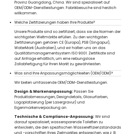
Provinz Guangdong, China. Wir sind spezialisiert auf
OEM/ODM-Dienstleistungen. Fabrikbesuche sind herzlich
willkommen.
Welche Zertifizierungen haben Ihre Produkte?
Unsere Produkte sind so zertifiziert, dass sie die Normen der
wichtigsten Weltmärkte erfüllen. Zu den wichtigsten
Zertifizierungen gehören CE (Europa), PSB (Singapur),
WaterMark (Australien), und wir halten uns an das
Qualitätsmanagementsystem ISO 9001. Zertifikate sind
auf Anfrage erhältlich, um eine reibungslose
Zollabfertigung für Ihren Markt zu gewährleisten.
Was sind Ihre Anpassungsmöglichkeiten (OEM/ODM)?
Wir bieten umfassende OEM/ODM-Dienstleistungen.
Design & Markenanpassung:
Passen Sie
Produktabmessungen, Designdetails, Glasurfarben,
Logoplatzierung (per Lasergravur) und
Eigenmarkenverpackung an.
Technische & Compliance-Anpassung:
Wir sind
darauf spezialisiert, wassersparende Toiletten zu
entwickeln, die den spezifischen Wassereffizienzstandards
und -vorschriften Ihres Zielmarktes entsprechen, wie z. B: