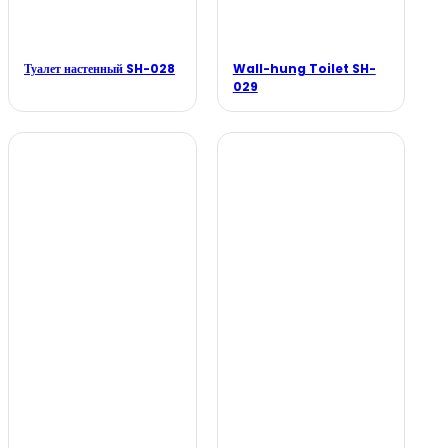
Туалет настенный SH-028
Wall-hung Toilet SH-
029