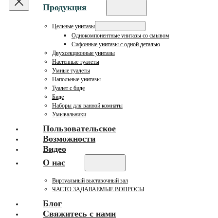
Продукция
Цельные унитазы
Однокомпонентные унитазы со смывом
Сифонные унитазы с одной деталью
Двухсекционные унитазы
Настенные туалеты
Умные туалеты
Напольные унитазы
Туалет с биде
Биде
Наборы для ванной комнаты
Умывальники
Пользовательское
Возможности
Видео
О нас
Виртуальный выставочный зал
ЧАСТО ЗАДАВАЕМЫЕ ВОПРОСЫ
Блог
Свяжитесь с нами