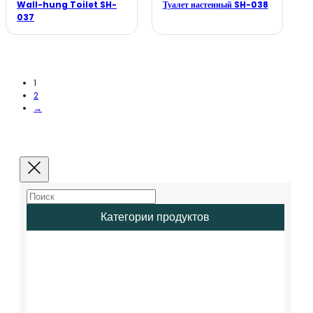
Wall-hung Toilet SH-
Туалет настенный SH-038
037
1
2
→
Категории продуктов