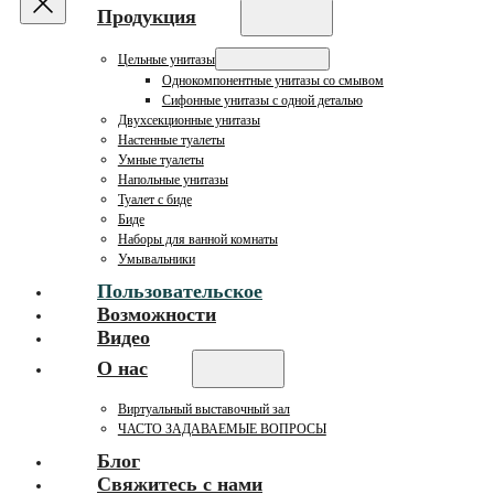
Продукция
Цельные унитазы
Однокомпонентные унитазы со смывом
Сифонные унитазы с одной деталью
Двухсекционные унитазы
Настенные туалеты
Умные туалеты
Напольные унитазы
Туалет с биде
Биде
Наборы для ванной комнаты
Умывальники
Пользовательское
Возможности
Видео
О нас
Виртуальный выставочный зал
ЧАСТО ЗАДАВАЕМЫЕ ВОПРОСЫ
Блог
Свяжитесь с нами