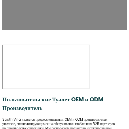
Пользовательские Туалет OEM и ODM
Производитель
South Villa является профессиональным OEM и ODM производителем
унитазов, специализирующимся на обслуживании глобальных B2B партнеров
по производству сантехники. Мы располагаем полностью интегрированной