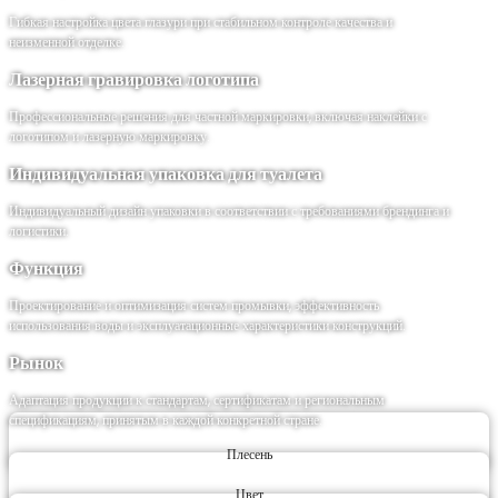
Гибкая настройка цвета глазури при стабильном контроле качества и
неизменной отделке.
Лазерная гравировка логотипа
Профессиональные решения для частной маркировки, включая наклейки с
логотипом и лазерную маркировку.
Индивидуальная упаковка для туалета
Индивидуальный дизайн упаковки в соответствии с требованиями брендинга и
логистики.
Функция
Проектирование и оптимизация систем промывки, эффективность
использования воды и эксплуатационные характеристики конструкций.
Рынок
Адаптация продукции к стандартам, сертификатам и региональным
спецификациям, принятым в каждой конкретной стране.
Плесень
Цвет