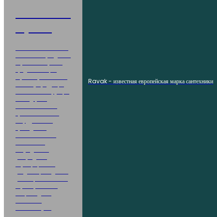
Клиентский
случай 1
Этот клиент является
известным брендом на
европейском рынке,
предъявляющим
строгие требования к
Ravak - известная европейская марка сантехники
качеству продукции,
точности конструкции
и стандартам
соответствия. На
протяжении всего
сотрудничества
проводились
многочисленные
технические
обсуждения и
утверждения
образцов, чтобы
убедиться, что дизайн
унитаза, его смывные
характеристики и
общая отделка
полностью
соответствуют
ожиданиям рынка ЕС.