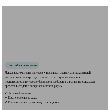
Настройка освещения
Легкая кастомизация унитазов - идеальный вариант для покупателей,
которые хотят быстро адаптировать существующие модели к
позиционированию своего бренда или требованиям рынка, не вкладывая
средства в создание совершенно новой формы.
✔
Лазерный логотип
✔
Цвет / отделка на заказ
✔
Индивидуальная упаковка / Руководства