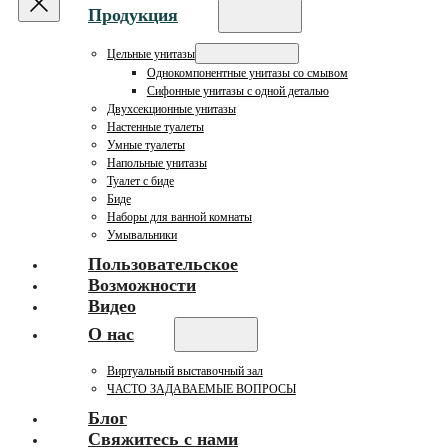
Продукция
Цельные унитазы
Однокомпонентные унитазы со смывом
Сифонные унитазы с одной деталью
Двухсекционные унитазы
Настенные туалеты
Умные туалеты
Напольные унитазы
Туалет с биде
Биде
Наборы для ванной комнаты
Умывальники
Пользовательское
Возможности
Видео
О нас
Виртуальный выставочный зал
ЧАСТО ЗАДАВАЕМЫЕ ВОПРОСЫ
Блог
Свяжитесь с нами