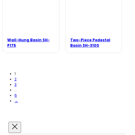
Wall-Hung Basin SH-
Two-Piece Pedestal
P175
Basin SH-3100
1
2
3
...
6
→