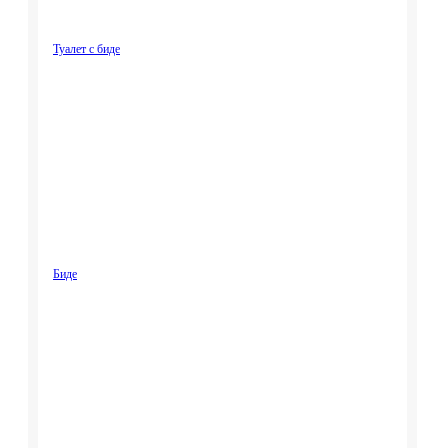
Туалет с биде
Биде