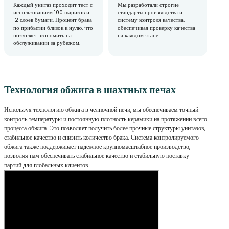
Каждый унитаз проходит тест с
Мы разработали строгие
использованием 100 шариков и
стандарты производства и
12 слоев бумаги. Процент брака
систему контроля качества,
по прибытии близок к нулю, что
обеспечивая проверку качества
позволяет экономить на
на каждом этапе.
обслуживании за рубежом.
Технология обжига в шахтных печах
Используя технологию обжига в челночной печи, мы обеспечиваем точный
контроль температуры и постоянную плотность керамики на протяжении всего
процесса обжига. Это позволяет получить более прочные структуры унитазов,
стабильное качество и снизить количество брака. Система контролируемого
обжига также поддерживает надежное крупномасштабное производство,
позволяя нам обеспечивать стабильное качество и стабильную поставку
партий для глобальных клиентов.