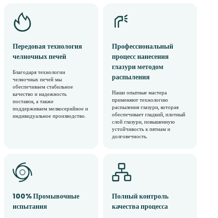
Передовая технология
Профессиональный
челночных печей
процесс нанесения
глазури методом
Благодаря технологии
распыления
челночных печей мы
обеспечиваем стабильное
Наши опытные мастера
качество и надежность
применяют технологию
поставок, а также
распыления глазури, которая
поддерживаем мелкосерийное и
обеспечивает гладкий, плотный
индивидуальное производство.
слой глазури, повышенную
устойчивость к пятнам и
долговечность.
100% Промывочные
Полный контроль
испытания
качества процесса