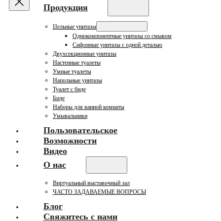
Продукция
Цельные унитазы
Однокомпонентные унитазы со смывом
Сифонные унитазы с одной деталью
Двухсекционные унитазы
Настенные туалеты
Умные туалеты
Напольные унитазы
Туалет с биде
Биде
Наборы для ванной комнаты
Умывальники
Пользовательское
Возможности
Видео
О нас
Виртуальный выставочный зал
ЧАСТО ЗАДАВАЕМЫЕ ВОПРОСЫ
Блог
Свяжитесь с нами