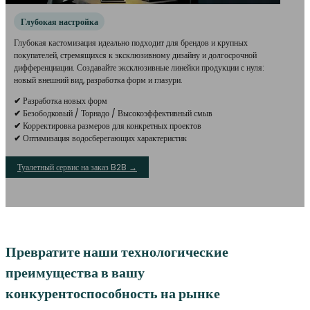
Глубокая настройка
Глубокая кастомизация идеально подходит для брендов и крупных
покупателей, стремящихся к эксклюзивному дизайну и долгосрочной
дифференциации. Создавайте эксклюзивные линейки продукции с нуля:
новый внешний вид, разработка форм и глазури.
✔
Разработка новых форм
✔
Безободковый / Торнадо / Высокоэффективный смыв
✔
Корректировка размеров для конкретных проектов
✔
Оптимизация водосберегающих характеристик
Туалетный сервис на заказ B2B →
Превратите наши технологические
преимущества в вашу
конкурентоспособность на рынке