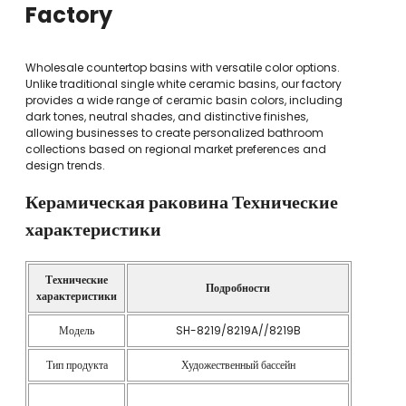
Factory
Wholesale countertop basins with versatile color options.
Unlike traditional single white ceramic basins, our factory
provides a wide range of ceramic basin colors, including
dark tones, neutral shades, and distinctive finishes,
allowing businesses to create personalized bathroom
collections based on regional market preferences and
design trends.
Керамическая раковина
Технические
характеристики
Технические
Подробности
характеристики
Модель
SH-8219/8219A//8219B
Тип продукта
Художественный бассейн