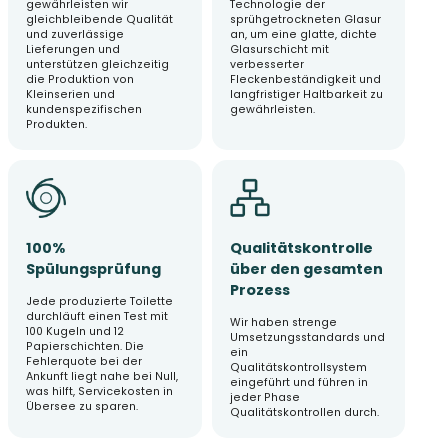
gewährleisten wir
Technologie der
gleichbleibende Qualität
sprühgetrockneten Glasur
und zuverlässige
an, um eine glatte, dichte
Lieferungen und
Glasurschicht mit
unterstützen gleichzeitig
verbesserter
die Produktion von
Fleckenbeständigkeit und
Kleinserien und
langfristiger Haltbarkeit zu
kundenspezifischen
gewährleisten.
Produkten.
100%
Qualitätskontrolle
Spülungsprüfung
über den gesamten
Prozess
Jede produzierte Toilette
durchläuft einen Test mit
Wir haben strenge
100 Kugeln und 12
Umsetzungsstandards und
Papierschichten. Die
ein
Fehlerquote bei der
Qualitätskontrollsystem
Ankunft liegt nahe bei Null,
eingeführt und führen in
was hilft, Servicekosten in
jeder Phase
Übersee zu sparen.
Qualitätskontrollen durch.