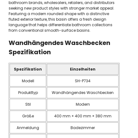
bathroom brands, wholesalers, retailers, and distributors
seeking new product styles with stronger market appeal.
Featuring a modern rounded shape with a distinctive
fluted exterior texture, this basin offers a fresh design
language that helps differentiate bathroom collections
from conventional smooth-surface basins.
Wandhängendes Waschbecken
Spezifikation
Spezifikation
Einzelheiten
Modell
SH-P734
Produkttyp
Wandhängendes Waschbecken
Stil
Modern
Größe
400 mm × 400 mm × 380 mm
Anmeldung
Badezimmer