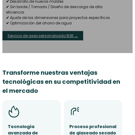
✔
Desarrollo de nuevos moldes
✔
Sin borde / Tornado / Diseño de descarga de alta
eficiencia
✔
Ajuste de las dimensiones para proyectos específicos
✔
Optimización del ahorro de agua
Servicio de aseo personalizado B2B →
Transforme nuestras ventajas
tecnológicas en su competitividad en
el mercado
Tecnología
Proceso profesional
avanzada de
de glaseado secado