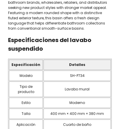
bathroom brands, wholesalers, retailers, and distributors
seeking new product styles with stronger market appeal.
Featuring a modern rounded shape with a distinctive
fluted exterior texture, this basin offers a fresh design
language that helps differentiate bathroom collections
from conventional smooth-surface basins.
Especificaciones del lavabo
suspendido
Especificación
Detalles
Modelo
SH-P734
Tipo de
Lavabo mural
producto
Estilo
Moderno
Talla
400 mm × 400 mm × 380 mm
Aplicación
Cuarto de baño