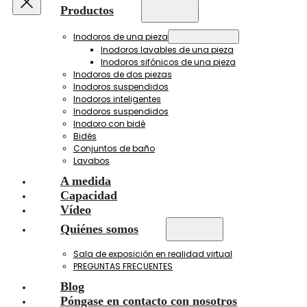
Productos
Inodoros de una pieza
Inodoros lavables de una pieza
Inodoros sifónicos de una pieza
Inodoros de dos piezas
Inodoros suspendidos
Inodoros inteligentes
Inodoros suspendidos
Inodoro con bidé
Bidés
Conjuntos de baño
Lavabos
A medida
Capacidad
Vídeo
Quiénes somos
Sala de exposición en realidad virtual
PREGUNTAS FRECUENTES
Blog
Póngase en contacto con nosotros