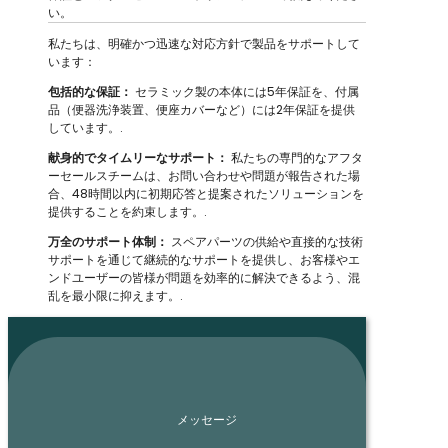
い。
私たちは、明確かつ迅速な対応方針で製品をサポートして
います：
包括的な保証：
セラミック製の本体には5年保証を、付属
品（便器洗浄装置、便座カバーなど）には2年保証を提供
しています。.
献身的でタイムリーなサポート：
私たちの専門的なアフタ
ーセールスチームは、お問い合わせや問題が報告された場
合、48時間以内に初期応答と提案されたソリューションを
提供することを約束します。.
万全のサポート体制：
スペアパーツの供給や直接的な技術
サポートを通じて継続的なサポートを提供し、お客様やエ
ンドユーザーの皆様が問題を効率的に解決できるよう、混
乱を最小限に抑えます。.
メッセージ