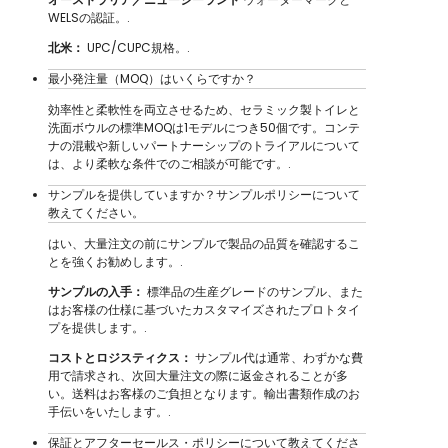
WELSの認証。.
北米：
UPC/CUPC規格。.
最小発注量（MOQ）はいくらですか？
効率性と柔軟性を両立させるため、セラミック製トイレと
洗面ボウルの標準MOQは1モデルにつき50個です。コンテ
ナの混載や新しいパートナーシップのトライアルについて
は、より柔軟な条件でのご相談が可能です。.
サンプルを提供していますか？サンプルポリシーについて
教えてください。
はい、大量注文の前にサンプルで製品の品質を確認するこ
とを強くお勧めします。.
サンプルの入手：
標準品の生産グレードのサンプル、また
はお客様の仕様に基づいたカスタマイズされたプロトタイ
プを提供します。.
コストとロジスティクス：
サンプル代は通常、わずかな費
用で請求され、次回大量注文の際に返金されることが多
い。送料はお客様のご負担となります。輸出書類作成のお
手伝いをいたします。.
保証とアフターセールス・ポリシーについて教えてくださ