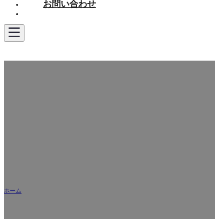
お問い合わせ
お見積もり
卸売ワンストップトイレSH 6630 - プロのトイレ
メーカー南別荘
ホーム
/
卸売ワンストップトイレSH 6630 - プロのトイレメーカー南別荘