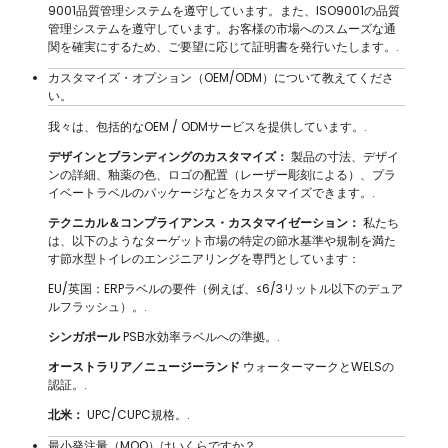
9001品質管理システムを遵守しています。また、ISO9001の品質
管理システムを遵守しています。お客様の市場へのスムーズな通
関を確実にするため、ご要望に応じて証明書を発行いたします。.
カスタマイズ・オプション（OEM/ODM）について教えてくださ
い。
我々は、包括的なOEM / ODMサービスを提供しています。.
デザインとブランディングのカスタマイズ：
製品の寸法、デザイ
ンの詳細、釉薬の色、ロゴの配置（レーザー彫刻による）、プラ
イベートラベルのパッケージなどをカスタマイズできます。.
テクニカル＆コンプライアンス・カスタマイゼーション：
私たち
は、以下のようなターゲット市場の特定の節水基準や規制を満た
す節水型トイレのエンジニアリングを専門としています：
EU/英国：ERPラベルの要件（例えば、≤6/3リットル以下のデュア
ルフラッシュ）。.
シンガポール
PSB水効率ラベルへの準拠。.
オーストラリア／ニュージーランド
ウォーターマークとWELSの
認証。.
北米：
UPC/CUPC規格。.
最小発注量（MOQ）はいくらですか？