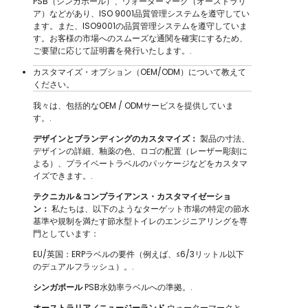
PSB（シンガポール）、ウォーターマーク（オーストラリ
ア）などがあり、ISO 9001品質管理システムを遵守してい
ます。また、ISO9001の品質管理システムを遵守していま
す。お客様の市場へのスムーズな通関を確実にするため、
ご要望に応じて証明書を発行いたします。.
カスタマイズ・オプション（OEM/ODM）について教えて
ください。
我々は、包括的なOEM / ODMサービスを提供していま
す。.
デザインとブランディングのカスタマイズ：
製品の寸法、
デザインの詳細、釉薬の色、ロゴの配置（レーザー彫刻に
よる）、プライベートラベルのパッケージなどをカスタマ
イズできます。.
テクニカル＆コンプライアンス・カスタマイゼーショ
ン：
私たちは、以下のようなターゲット市場の特定の節水
基準や規制を満たす節水型トイレのエンジニアリングを専
門としています：
EU/英国：ERPラベルの要件（例えば、≤6/3リットル以下
のデュアルフラッシュ）。.
シンガポール
PSB水効率ラベルへの準拠。.
オーストラリア／ニュージーランド
ウォーターマークと