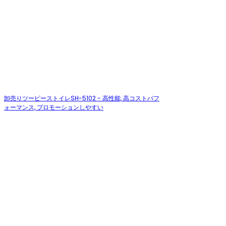
卸売りツーピーストイレSH-5102 - 高性能, 高コストパフ
ォーマンス, プロモーションしやすい