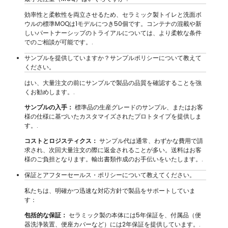
効率性と柔軟性を両立させるため、セラミック製トイレと洗面ボ
ウルの標準MOQは1モデルにつき50個です。コンテナの混載や新
しいパートナーシップのトライアルについては、より柔軟な条件
でのご相談が可能です。.
サンプルを提供していますか？サンプルポリシーについて教えて
ください。
はい、大量注文の前にサンプルで製品の品質を確認することを強
くお勧めします。.
サンプルの入手：
標準品の生産グレードのサンプル、またはお客
様の仕様に基づいたカスタマイズされたプロトタイプを提供しま
す。.
コストとロジスティクス：
サンプル代は通常、わずかな費用で請
求され、次回大量注文の際に返金されることが多い。送料はお客
様のご負担となります。輸出書類作成のお手伝いをいたします。.
保証とアフターセールス・ポリシーについて教えてください。
私たちは、明確かつ迅速な対応方針で製品をサポートしていま
す：
包括的な保証：
セラミック製の本体には5年保証を、付属品（便
器洗浄装置、便座カバーなど）には2年保証を提供しています。.