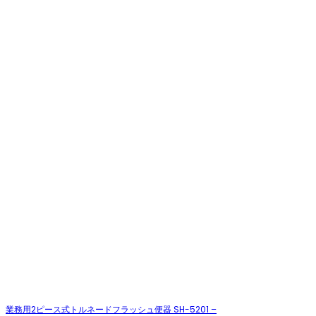
業務用2ピース式トルネードフラッシュ便器 SH-5201 –