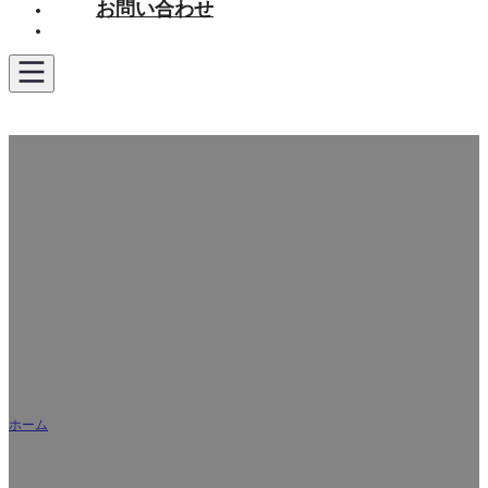
お問い合わせ
お見積もり
卸売トイレメーカー, プロのウォッシュダウントイ
レサプライヤー
ホーム
/
製品紹介
私たちは、卸売トイレの専門メーカーとして、グローバルB2Bバイヤー
に卸売高性能トイレの供給、競争力のある工場直接価格、柔軟なOEM＆
ODMのカスタマイズを提供します。製品範囲は、ワンピーストイレ、ツ