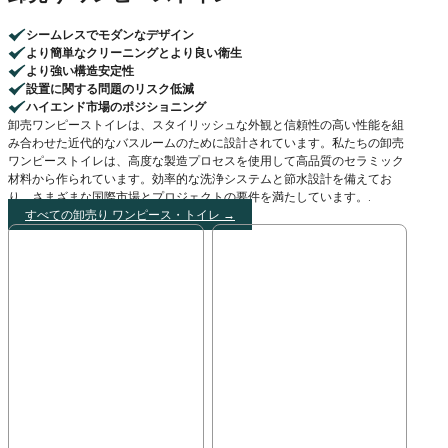
シームレスでモダンなデザイン
より簡単なクリーニングとより良い衛生
より強い構造安定性
設置に関する問題のリスク低減
ハイエンド市場のポジショニング
卸売ワンピーストイレは、スタイリッシュな外観と信頼性の高い性能を組
み合わせた近代的なバスルームのために設計されています。私たちの卸売
ワンピーストイレは、高度な製造プロセスを使用して高品質のセラミック
材料から作られています。効率的な洗浄システムと節水設計を備えてお
り、さまざまな国際市場とプロジェクトの要件を満たしています。.
すべての卸売り ワンピース・トイレ →