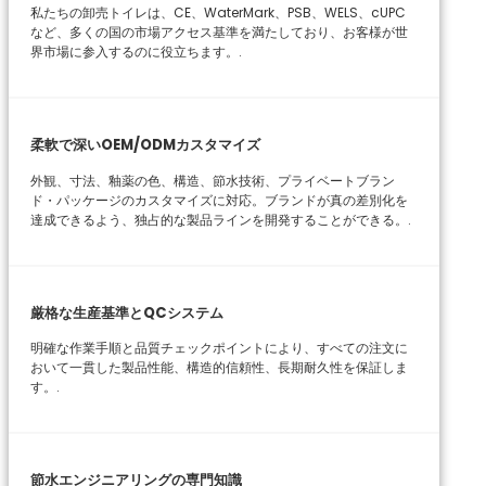
私たちの卸売トイレは、CE、WaterMark、PSB、WELS、cUPC
など、多くの国の市場アクセス基準を満たしており、お客様が世
界市場に参入するのに役立ちます。.
柔軟で深いOEM/ODMカスタマイズ
外観、寸法、釉薬の色、構造、節水技術、プライベートブラン
ド・パッケージのカスタマイズに対応。ブランドが真の差別化を
達成できるよう、独占的な製品ラインを開発することができる。.
厳格な生産基準とQCシステム
明確な作業手順と品質チェックポイントにより、すべての注文に
おいて一貫した製品性能、構造的信頼性、長期耐久性を保証しま
す。.
節水エンジニアリングの専門知識