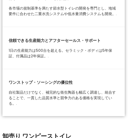
各市場の規制基準を満たす節水型トイレの開発を専門とし、地域
要件に合わせた二重水洗システムや低水量消費システムも開発。.
信頼できる生産能力とアフターセールス・サポート
1日の生産能力は500台を超える。セラミック・ボディは5年保
証、付属品は2年保証。.
ワンストップ・ソーシングの優位性
自社製品だけでなく、補完的な衛生陶器も幅広く調達し、統合す
ることで、一貫した品質水準と競争力のある価格を実現してい
る。.
卸売り ワンピーストイレ