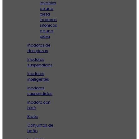
lavables
de una
pieza
Inodoros
sifónicos
de una
pieza
Inodoros de
dos piezas
Inodoros
suspendidos
Inodoros
inteligentes
Inodoros
suspendidos
Inodoro con
bidé
Bidés
Conjuntos de
baño