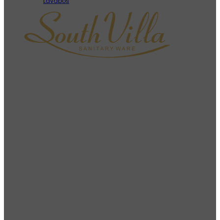
Lavabos
Como fabricante líder de sanitarios en China, South Villa
se compromete a proporcionar soluciones de sanitarios
de alta calidad, personalizadas y rentables a clientes
B2B de todo el mundo.
Información de contacto
+86-18144408724 (Whatsapp)
No dude en llamarnos
+86-15216959537 (Whatsapp)
No dude en llamarnos
sucre@southvillabath.com
No dude en enviarnos un correo electrónico
sale01@southvillabath.com
No dude en enviarnos un correo electrónico
No.2, Keniaoling Road, Dakengtang, Fengyanger