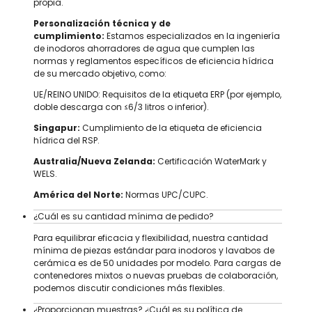
propia.
Personalización técnica y de
cumplimiento:
Estamos especializados en la ingeniería
de inodoros ahorradores de agua que cumplen las
normas y reglamentos específicos de eficiencia hídrica
de su mercado objetivo, como:
UE/REINO UNIDO: Requisitos de la etiqueta ERP (por ejemplo,
doble descarga con ≤6/3 litros o inferior).
Singapur:
Cumplimiento de la etiqueta de eficiencia
hídrica del RSP.
Australia/Nueva Zelanda:
Certificación WaterMark y
WELS.
América del Norte:
Normas UPC/CUPC.
¿Cuál es su cantidad mínima de pedido?
Para equilibrar eficacia y flexibilidad, nuestra cantidad
mínima de piezas estándar para inodoros y lavabos de
cerámica es de 50 unidades por modelo. Para cargas de
contenedores mixtos o nuevas pruebas de colaboración,
podemos discutir condiciones más flexibles.
¿Proporcionan muestras? ¿Cuál es su política de