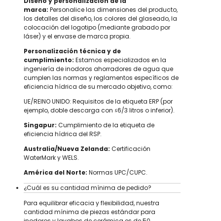
Diseño y personalización de la
marca:
Personalice las dimensiones del producto,
los detalles del diseño, los colores del glaseado, la
colocación del logotipo (mediante grabado por
láser) y el envase de marca propia.
Personalización técnica y de
cumplimiento:
Estamos especializados en la
ingeniería de inodoros ahorradores de agua que
cumplen las normas y reglamentos específicos de
eficiencia hídrica de su mercado objetivo, como:
UE/REINO UNIDO: Requisitos de la etiqueta ERP (por
ejemplo, doble descarga con ≤6/3 litros o inferior).
Singapur:
Cumplimiento de la etiqueta de
eficiencia hídrica del RSP.
Australia/Nueva Zelanda:
Certificación
WaterMark y WELS.
América del Norte:
Normas UPC/CUPC.
¿Cuál es su cantidad mínima de pedido?
Para equilibrar eficacia y flexibilidad, nuestra
cantidad mínima de piezas estándar para
inodoros y lavabos de cerámica es de 50