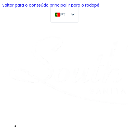
Saltar para o conteúdo principal
Ir para o rodapé
PT
EN
FR
DE
RU
ES
AR
JA
Início