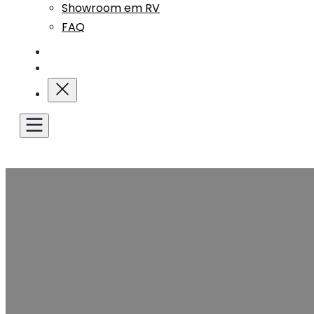
Showroom em RV
FAQ
Blogue
Contactar-nos
Obter um orçamento