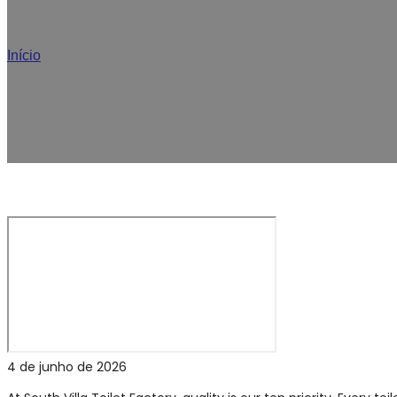
Garantindo a máxima qualidade: insp
Início
/
Garantindo a máxima qualidade: inspeção final dos noss
4 de junho de 2026