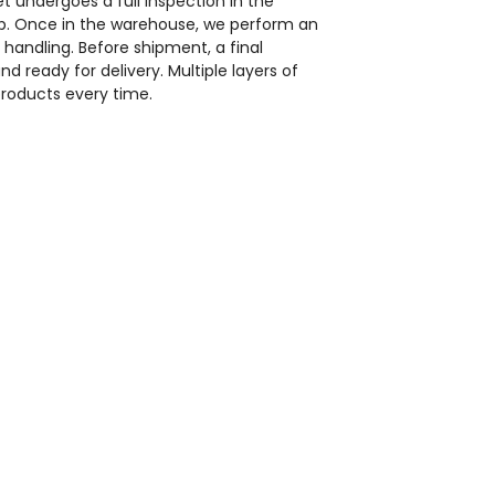
ilet undergoes a full inspection in the
ip. Once in the warehouse, we perform an
andling. Before shipment, a final
d ready for delivery. Multiple layers of
products every time.