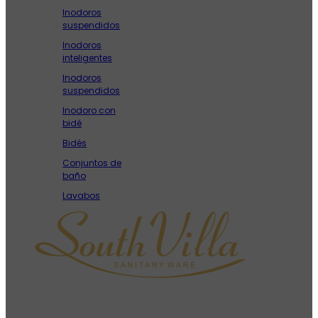
Inodoros
suspendidos
Inodoros
inteligentes
Inodoros
suspendidos
Inodoro con
bidé
Bidés
Conjuntos de
baño
Lavabos
Como fabricante líder de sanitarios en China, South Villa
se compromete a proporcionar soluciones de sanitarios
de alta calidad, personalizadas y rentables a clientes