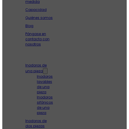
medida
Capacidad
Quiénes somos
Blog
Póngase en
contacto con
nosotros
Productos
Inodoros de
una pieza
Inodoros
lavables
de una
pieza
Inodoros
sifónicos
de una
pieza
Inodoros de
dos piezas