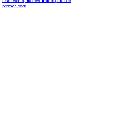
rendimiento, alta rentabilidad, fácil de
promocionar