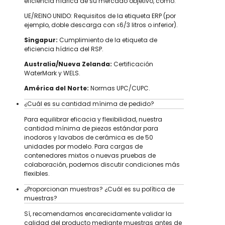
eficiencia hídrica de su mercado objetivo, como:
UE/REINO UNIDO: Requisitos de la etiqueta ERP (por
ejemplo, doble descarga con ≤6/3 litros o inferior).
Singapur:
Cumplimiento de la etiqueta de
eficiencia hídrica del RSP.
Australia/Nueva Zelanda:
Certificación
WaterMark y WELS.
América del Norte:
Normas UPC/CUPC.
¿Cuál es su cantidad mínima de pedido?
Para equilibrar eficacia y flexibilidad, nuestra
cantidad mínima de piezas estándar para
inodoros y lavabos de cerámica es de 50
unidades por modelo. Para cargas de
contenedores mixtos o nuevas pruebas de
colaboración, podemos discutir condiciones más
flexibles.
¿Proporcionan muestras? ¿Cuál es su política de
muestras?
Sí, recomendamos encarecidamente validar la
calidad del producto mediante muestras antes de