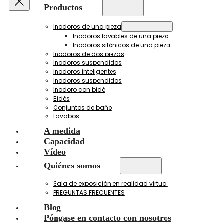
Productos
Inodoros de una pieza
Inodoros lavables de una pieza
Inodoros sifónicos de una pieza
Inodoros de dos piezas
Inodoros suspendidos
Inodoros inteligentes
Inodoros suspendidos
Inodoro con bidé
Bidés
Conjuntos de baño
Lavabos
A medida
Capacidad
Vídeo
Quiénes somos
Sala de exposición en realidad virtual
PREGUNTAS FRECUENTES
Blog
Póngase en contacto con nosotros