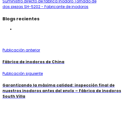
Suministro directo de fábrica Inodoro Tornado de
dos piezas SH-5202 - Fabricante de inodoros
Blogs recientes
Publicación anterior
Fábrica de inodoros de China
Publicación siguiente
Garantizando la máxima calidad: inspección final de
nuestros inodoros antes del envío – Fábrica de inodoros
South Villa