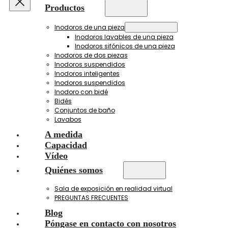
Productos
Inodoros de una pieza
Inodoros lavables de una pieza
Inodoros sifónicos de una pieza
Inodoros de dos piezas
Inodoros suspendidos
Inodoros inteligentes
Inodoros suspendidos
Inodoro con bidé
Bidés
Conjuntos de baño
Lavabos
A medida
Capacidad
Vídeo
Quiénes somos
Sala de exposición en realidad virtual
PREGUNTAS FRECUENTES
Blog
Póngase en contacto con nosotros