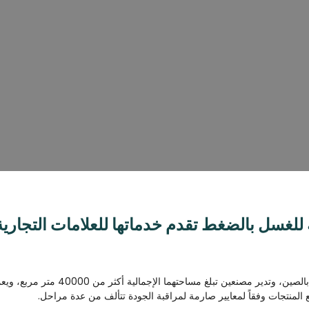
ذة عن ساوث فيلا – شركة متخصصة في تصنيع المراحي
يث تقدم خدمات متكاملة تشمل التصميم والتخصيص والإنتاج. وبفضل خبرتنا الطو
موزعين ومقاولي المشاريع، مع ضمان الجودة الموثوقة والأسعار التنافسية وخدم
سل بالضغط تقدم خدماتها للعلامات التجارية 
لمنتجات وفقاً لمعايير صارمة لمراقبة الجودة تتألف من عدة مراحل.