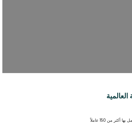
ض
يلة في هذا المجال، نلتزم
ات تصنيع المعدات الأصلية
العالمية
تعد «ساوث فيلا» شركة متخصصة في تصنيع المراحيض، ومقرها في تشاوتشو بالصين، وتدير مصنعين تبلغ مساحتهما الإجمالية أكثر من 40000 متر مربع، ويعمل بها أكثر من 150 عاملاً