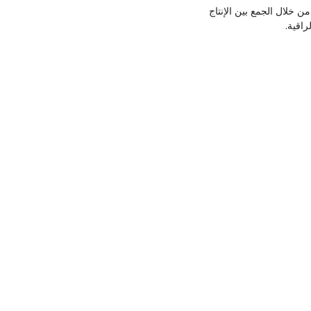
ى أكثر من 60 دولة ومنطقة حول العالم، وتشمل الأسواق الرئيسية أوروبا (50%) وآسيا (30%) وأمريكا الجنوبية (10%) وأفريقيا (10%).من خلال الجمع بين الإنتاج
راقية.