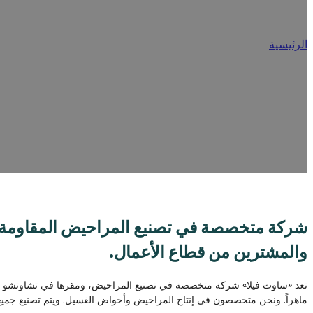
نب
الرئيسية
/
نبذة عنا
تُعد «ساوث فيلا» إحدى الشركات الرائدة في تصنيع المراحيض في الصين، ح
بتقديم مجموعة واسعة من حلول المراحيض للعلامات التجارية العالمية وال
(OEM) وتصميم وتصنيع المنتجات (ODM) المرنة.
شركة متخصصة في تصنيع المراحيض المقاومة للغ
والمشترين من قطاع الأعمال.
ماهراً. ونحن متخصصون في إنتاج المراحيض وأحواض الغسيل. ويتم تصنيع جميع ا